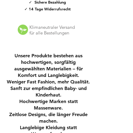
✓ Sichere Bezahlung
✅ Wasserdicht & wetterfest:
✓ 14 Tage Widerrufsrecht
Hochwertige Materialien und versiegelte
Nähte halten Nässe draußen – ideal für
Regen, Schnee und Matsch.
Klimaneutraler Versand
für alle Bestellungen
✅ Rutschfeste Sohle:
Profilierte Laufsohle sorgt für sicheren Halt
auf glatten oder verschneiten
Unsere Produkte bestehen aus
Untergründen.
hochwertigen, sorgfältig
ausgewählten Materialien – für
✅ Leicht & bequem:
Komfort und Langlebigkeit.
Weniger Fast Fashion, mehr Qualität.
Sanft zur empfindlichen Baby- und
Trotz robuster Bauweise sind die Stiefel
Kinderhaut.
angenehm leicht und bieten hohen
Hochwertige Marken statt
Tragekomfort.
Massenware.
✅ Einfaches An- und Ausziehen:
Zeitlose Designs, die länger Freude
Mit praktischen Klettverschlüssen,
machen.
Reißverschluss oder Schnellzugband –
Langlebige Kleidung statt
perfekt für Kinderhände.