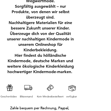
Wegwerfmode.
Sorgfältig ausgewählt – nur
✅ Atmungsaktiv:
Produkte, von denen wir selbst
Spezielle Materialien verhindern Hitzestau
überzeugt sind.
und sorgen für ein angenehmes Fußklima.
Nachhaltigere Materialien für eine
bessere Zukunft unserer Kinder.
✅ Stylisches Design:
Überzeuge dich von der Qualität
Erhältlich in vielen kindgerechten Farben
unserer nachhaltigen Kindermode in
und Mustern – funktional und modisch
unserem Onlineshop für
zugleich.
Kinderbekleidung.
Hier findest du hölländische
Kindermode, deutsche Marken und
Ideal für: Kindergarten, Schule,
weitere ökologische Kinderkleidung
Spaziergänge, Winterurlaub oder einfach
hochwertiger Kindermode-marken.
zum Toben im Schnee.
Einfarbige, warme Thermostiefel für Kinder
von EN FANT. Der Stiefel hat oben ein
aufgenähtes EN FANT-Logo. Das Futter
besteht aus einer Wollmischung, die
Geschenkidee
Blitzversand
Kein Mindestbestellwert
verfügbar
zusammen mit der Aluminiummembran in
der Sohle die Füße warm hält. Die
Zahle bequem per Rechnung, Paypal,
Thermostiefel sind aus leichtem Megol-