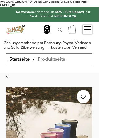
AW-CONVERSION_ID: Deine Conversion-ID aus Google Ads
LABEL_ID
Kostenloser
Versand ab
60€ - 10% Rabatt
für
Neukunden mit
NEUKUNDE26
Zahlungsmethode per Rechnung Paypal Vorkasse
und Sofortüberweisung - kostenloser Versand
Startseite
/
Produktseite