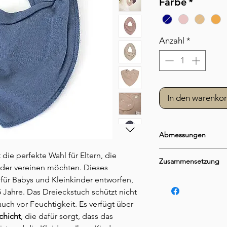
Farbe
*
Anzahl
*
In den warenko
Abmessungen
Gesamtlänge ca. 
t die perfekte Wahl für Eltern, die
Zusammensetzung
Gesamtbreite ca.
ander vereinen möchten. Dieses
Breite oben vor 
l für Babys und Kleinkinder entworfen,
65% Baumwolle, 35% 
Länge ab Halsansa
 Jahre. Das Dreieckstuch schützt nicht
Durchmesser Hals
uch vor Feuchtigkeit. Es verfügt über
chicht
, die dafür sorgt, dass das