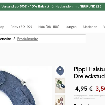
r
Versand ab
60€ - 10% Rabatt
für Neukunden mit
NEUKUNDE26
hop
Baby (50-92)
Kids (98-158)
Jungen
Mädchen
artseite
/
Produktseite
Pippi Halst
Dreieckstu
Sta
 4,95 € 
3,5