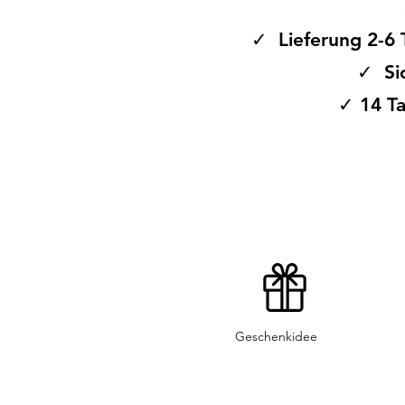
Look
Halsweite im Nacken verstel
✓ Lieferung 2-6 
✓ Si
Das Pippi Bandana-Lätzchen biet
✓ 14 Ta
sondern auch nachhaltige Materi
Umwelt sind. Es ist der perfekt
zuverlässig vor Feuchtigkeit.
Geschenkidee