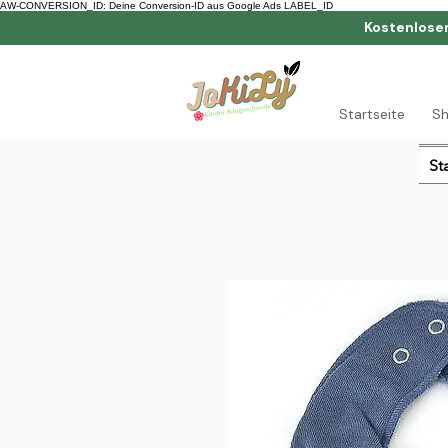
AW-CONVERSION_ID: Deine Conversion-ID aus Google Ads LABEL_ID
Kostenlose
Startseite
S
St