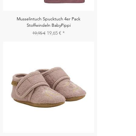
Musselintuch Spucktuch 4er Pack
Stoffwindeln BabyPippi
Standardpreis
Sale-Preis
19,65 €
19,95 €