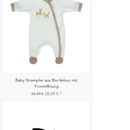
Baby Strampler aus Bio-Velour mit
Frontöffnung
Standardpreis
Sale-Preis
28,49 €
34,49 €