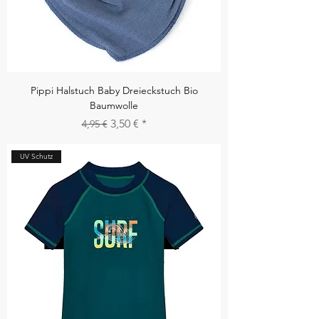
Pippi Halstuch Baby Dreieckstuch Bio
Baumwolle
Standardpreis
Sale-Preis
3,50 €
4,95 €
UV Schutz