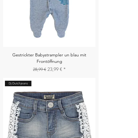
Gestrickter Babystrampler un blau mit
Frontöffnung
Standardpreis
Sale-Preis
23,99 €
28,99 €
Dj Dutchjeans