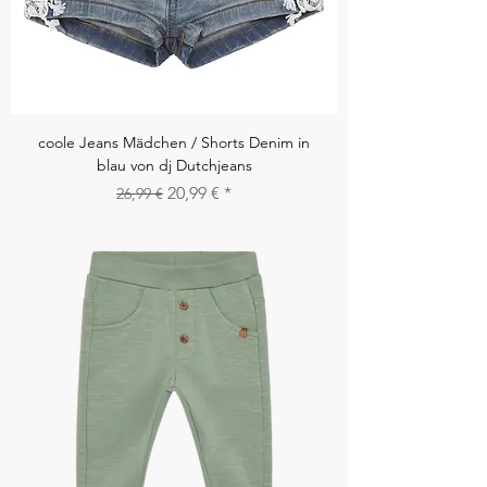
coole Jeans Mädchen / Shorts Denim in
blau von dj Dutchjeans
Standardpreis
Sale-Preis
20,99 €
26,99 €