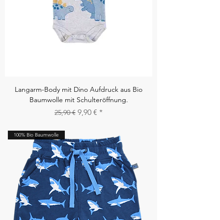
Langarm-Body mit Dino Aufdruck aus Bio
Baumwolle mit Schulteröffnung.
Standardpreis
Sale-Preis
9,90 €
25,90 €
100% Bio Baumwolle