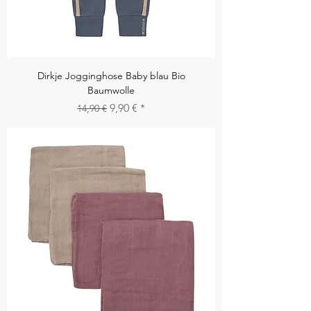
Dirkje Jogginghose Baby blau Bio
Baumwolle
Standardpreis
Sale-Preis
9,90 €
14,90 €