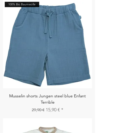
100% Bio Baumwolle
Musselin shorts Jungen steel blue Enfant
Terrible
Standardpreis
Sale-Preis
15,90 €
29,90 €