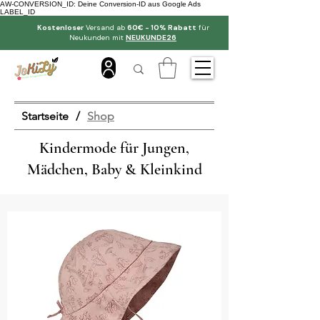
AW-CONVERSION_ID: Deine Conversion-ID aus Google Ads
LABEL_ID
Kostenloser
Versand ab
60€ - 10% Rabatt
für
Neukunden mit
NEUKUNDE26
Startseite
/
Shop
Kindermode für Jungen,
Mädchen, Baby & Kleinkind