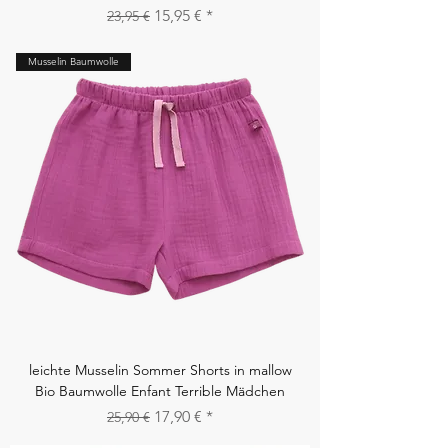
Standardpreis
Sale-Preis
15,95 €
23,95 €
Musselin Baumwolle
leichte Musselin Sommer Shorts in mallow
Bio Baumwolle Enfant Terrible Mädchen
Standardpreis
Sale-Preis
17,90 €
25,90 €