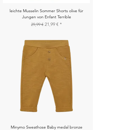
leichte Musselin Sommer Shorts olive für
Jungen von Enfant Terrible
Standardpreis
Sale-Preis
21,99 €
29,99 €
Minymo Sweathose Baby medal bronze