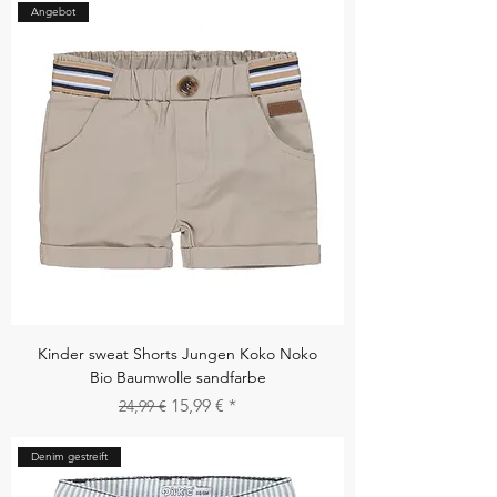
Angebot
Kinder sweat Shorts Jungen Koko Noko
Bio Baumwolle sandfarbe
Standardpreis
Sale-Preis
15,99 €
24,99 €
Denim gestreift