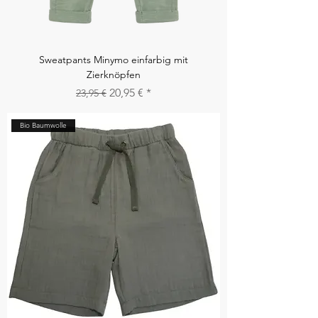
Sweatpants Minymo einfarbig mit
Zierknöpfen
Standardpreis
Sale-Preis
20,95 €
23,95 €
Bio Baumwolle