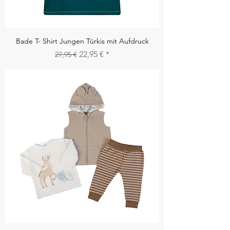
Bade T- Shirt Jungen Türkis mit Aufdruck
Standardpreis
Sale-Preis
22,95 €
27,95 €