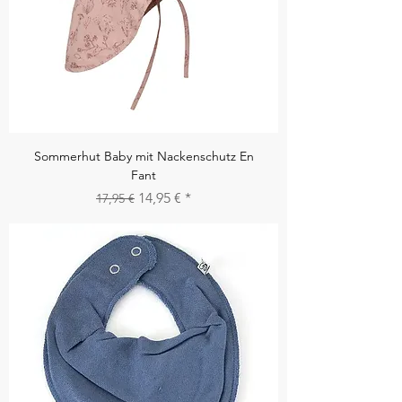
Sommerhut Baby mit Nackenschutz En
Fant
Standardpreis
Sale-Preis
14,95 €
17,95 €