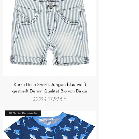
Kurze Hose Shorts Jungen blau-weiß
gestreift Denim Qualität Bio von Dirkje
Standardpreis
Sale-Preis
17,99 €
25,99 €
100% Bio Baumwolle