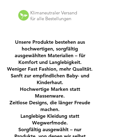
Das Shirt zeichnet sich durch einen
klassischen Schnitt aus, der für
Klimaneutraler Versand
ausreichend Bewegungsfreiheit sorgt,
für alle Bestellungen
und ist ideal für den Alltag oder auch
für besondere Anlässe. Der weiche
Stoff sorgt dafür, dass sich Ihr Kind
Unsere Produkte bestehen aus
rundum wohlfühlt – den ganzen Tag
hochwertigen, sorgfältig
lang.
ausgewählten Materialien – für
Komfort und Langlebigkeit.
Produktdetails:
Weniger Fast Fashion, mehr Qualität.
Sanft zur empfindlichen Baby- und
Farbe: Sand
Kinderhaut.
Hochwertige Marken statt
Material: 100% Bio-Baumwolle
Massenware.
Pflegeleicht und hautfreundlich
Zeitlose Designs, die länger Freude
Nachhaltig produziert
machen.
Langlebige Kleidung statt
Mit diesem Shirt entscheiden Sie sich
Wegwerfmode.
für ein zeitloses Kleidungsstück, das
Sorgfältig ausgewählt – nur
sowohl durch Qualität als auch durch
Produkte, von denen wir selbst