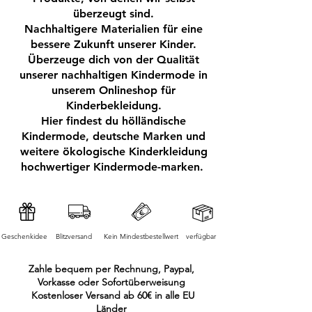
nachhaltige Produktion überzeugt.
überzeugt sind.
Nachhaltigere Materialien für eine
bessere Zukunft unserer Kinder.
GOTS Zertifikat: CERES-0169
Überzeuge dich von der Qualität
,
unserer nachhaltigen Kindermode in
BIO fair und nachhaltig produziert
unserem Onlineshop für
Das Shirt ist aus kontrollierter Bio
Kinderbekleidung.
Baumwolle gefertigt und durch das
Hier findest du hölländische
GOTS-Siegel wird der hohe Standard
Kindermode, deutsche Marken und
an ökologischen und sozialen
weitere ökologische Kinderkleidung
Kompetenzen gesichert. Überzeugen
hochwertiger Kindermode-marken.
Sie sich gerne selbst von der weichen
und schadstofffreien Qualität des
Shirts!
Geschenkidee
Blitzversand
Kein Mindestbestellwert
verfügbar
Zahle bequem per Rechnung, Paypal,
Vorkasse oder Sofortüberweisung
Kostenloser Versand ab 60€ in alle EU
Länder