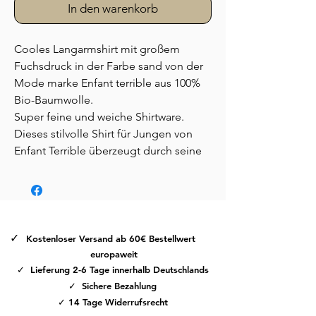
In den warenkorb
Cooles Langarmshirt mit großem
Fuchsdruck in der Farbe sand von der
Mode marke Enfant terrible aus 100%
Bio-Baumwolle.
Super feine und weiche Shirtware.
Dieses stilvolle Shirt für Jungen von
Enfant Terrible überzeugt durch seine
schlichte Eleganz und den hohen
Tragekomfort. Gefertigt aus 100% Bio-
Baumwolle bietet es nicht nur ein
angenehmes Gefühl auf der Haut,
sondern ist auch besonders
✓
Kostenloser Versand ab 60€ Bestellwert
umweltfreundlich. Die dezente Farbe
europaweit
Sand macht es zu einem vielseitigen
✓ Lieferung 2-6 Tage innerhalb Deutschlands
Basic, das sich mühelos mit anderen
✓ Sichere Bezahlung
Kleidungsstücken kombinieren lässt.
✓ 14 Tage Widerrufsrecht