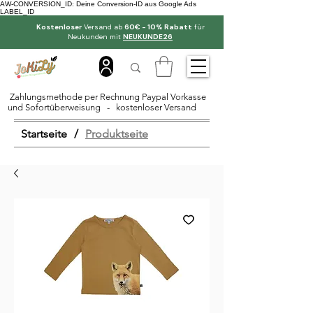
AW-CONVERSION_ID: Deine Conversion-ID aus Google Ads
LABEL_ID
Kostenloser
Versand ab
60€ - 10% Rabatt
für
Neukunden mit
NEUKUNDE26
Zahlungsmethode per Rechnung Paypal Vorkasse
und Sofortüberweisung - kostenloser Versand
Startseite
/
Produktseite