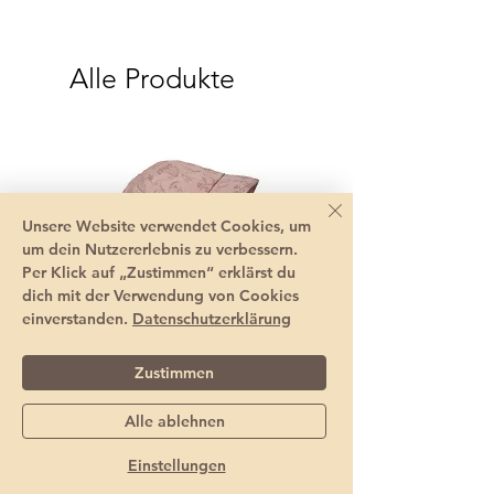
Alle Produkte
Unsere Website verwendet Cookies, um
um dein Nutzererlebnis zu verbessern.
Per Klick auf „Zustimmen“ erklärst du
dich mit der Verwendung von Cookies
einverstanden.
Datenschutzerklärung
Zustimmen
Alle ablehnen
Sommerhut Baby mit
Pippi Halstuch Baby
Nackenschutz En Fant
Dreieckstuch Bio Ba
Einstellungen
Standardpreis
Sale-Preis
Standardpreis
17,95 €
14,95 €
4,95 €