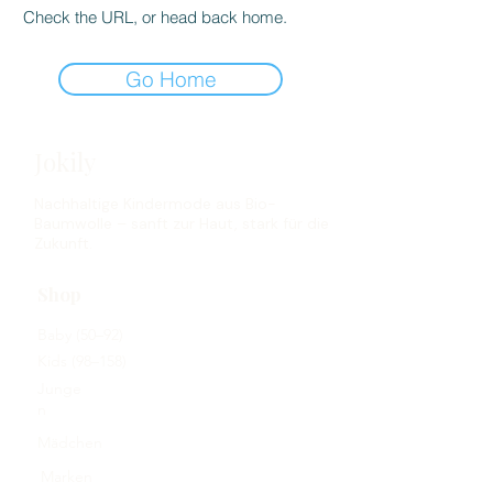
Check the URL, or head back home.
Go Home
Jokily
Nachhaltige Kindermode aus Bio-
Baumwolle – sanft zur Haut, stark für die
Zukunft.
Shop
Baby (50–92)
Kids (98–158)
Junge
n
Mädchen
Marken