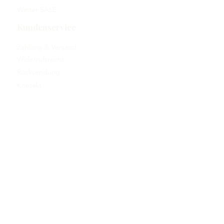
Winter SALE
Kundenservice
Zahlung & Versand
Widerrufsrecht
Rücksendung
Kontakt
Rechtliches
AGB
Impressum
Datenschutz
Über uns
Read More
Read More