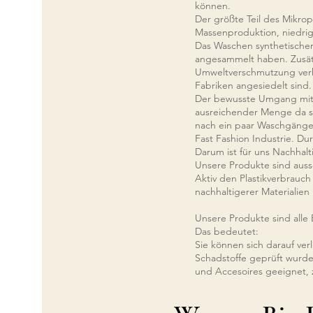
können.
Der größte Teil des
Mikrop
Massenproduktion, niedrig
Das Waschen synthetischer
angesammelt haben. Zusätz
Umweltverschmutzung ver
Fabriken angesiedelt sind
.
Der bewusste Umgang mit R
ausreichender Menge da se
nach ein paar Waschgängen
Fast Fashion
Industrie. Du
Darum ist für uns Nachha
Unsere Produkte sind aussc
Aktiv den Plastikverbrauch
nachhaltigerer Materialie
Unsere Produkte sind alle
Das bedeutet:
Sie können sich darauf verl
Schadstoffe geprüft wurde
und Accesoires geeignet, 