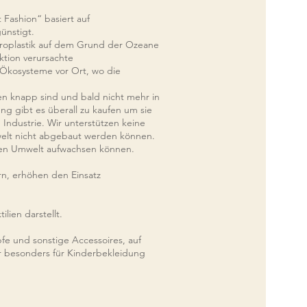
t Fashion“
basiert auf
ünstigt.
ikroplastik auf dem Grund der Ozeane
tion verursachte
Ökosysteme vor Ort, wo die
en knapp sind und bald nicht mehr in
g gibt es überall zu kaufen um sie
Industrie. Wir unterstützen keine
welt nicht abgebaut werden können.
den Umwelt aufwachsen können.
rn, erhöhen den Einsatz
ilien darstellt.
öpfe und sonstige Accessoires, auf
er besonders für Kinderbekleidung