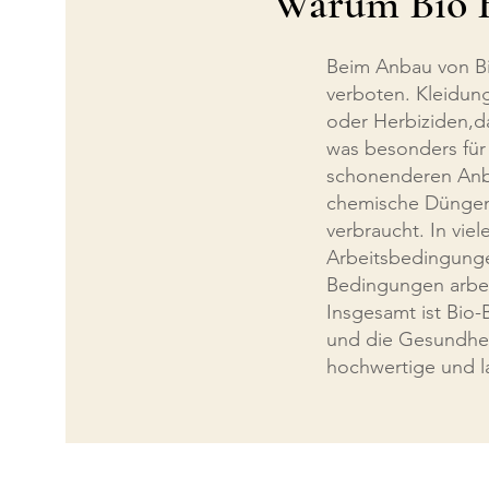
Warum Bio 
Beim Anbau von Bi
verboten. Kleidun
oder Herbiziden,da
was besonders für 
schonenderen Anba
chemische Düngemi
verbraucht. In viel
Arbeitsbedingunge
Bedingungen arbei
Insgesamt ist Bio-
und die Gesundheit
hochwertige und l