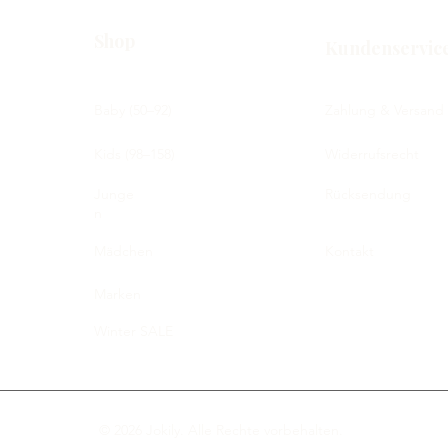
Shop
Kundenservic
Baby (50–92)
Zahlung & Versand
Kids (98–158)
Widerrufsrecht
Junge
Rücksendung
n
Mädchen
Kontakt
Marken
Winter SALE
© 2026 Jokily. Alle Rechte vorbehalten.