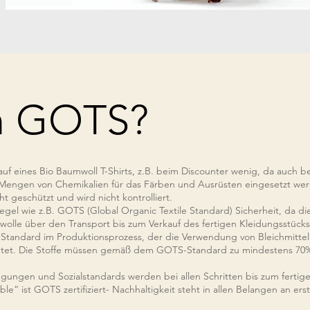
 GOTS?
Kauf eines Bio Baumwoll T-Shirts, z.B. beim Discounter wenig, da auch 
engen von Chemikalien für das Färben und Ausrüsten eingesetzt werd
ht geschützt und wird nicht kontrolliert.
iegel wie z.B.
GOTS (Global Organic Textile Standard)
Sicherheit, da d
lle über den Transport bis zum Verkauf des fertigen Kleidungsstücks- 
in Standard im Produktionsprozess, der die Verwendung von Bleichmitt
etet. Die Stoffe müssen gemäß dem GOTS-Standard zu mindestens 70%
gungen und Sozialstandards werden bei allen Schritten bis zum fertige
ble“ ist GOTS zertifiziert- Nachhaltigkeit steht in allen Belangen an erst