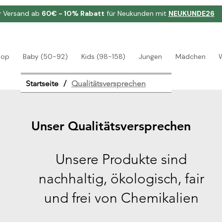
r
Versand ab
60€ - 10% Rabatt
für Neukunden mit
NEUKUNDE26
hop
Baby (50-92)
Kids (98-158)
Jungen
Mädchen
Startseite
/
Qualitätsversprechen
Unser Qualitätsversprechen
Unsere Produkte sind
nachhaltig, ökologisch, fair
und frei von Chemikalien