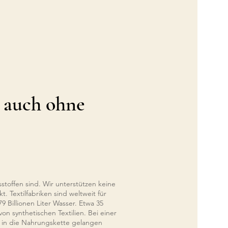
h auch ohne
stoffen sind. Wir unterstützen keine
. Textilfabriken sind weltweit für
 Billionen Liter Wasser. Etwa 35
n synthetischen Textilien. Bei einer
e in die Nahrungskette gelangen