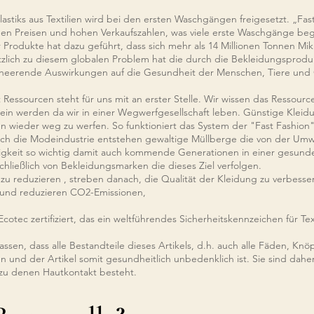
lastiks
aus Textilien wird bei den ersten Waschgängen freigesetzt.
„Fas
en Preisen und hohen Verkaufszahlen, was viele erste Waschgänge beg
 Produkte hat dazu geführt, dass sich mehr als 14 Millionen Tonnen M
lich zu diesem globalen Problem hat die durch die Bekleidungsproduk
heerende Auswirkungen auf die
Gesundheit der Menschen, Tiere und 
essourcen steht für uns mit an erster Stelle. Wir wissen das Ressourc
in werden da wir in einer Wegwerfgesellschaft leben. Günstige Kleidun
 wieder weg zu werfen. So funktioniert das System der "Fast Fashion" 
rch die Modeindustrie entstehen gewaltige Müllberge die von der Um
ltigkeit so wichtig damit auch kommende Generationen in einer gesun
hließlich von Bekleidungsmarken die dieses Ziel verfolgen.
 zu reduzieren , streben danach, die Qualität der Kleidung zu verbesse
n und reduzieren CO2-Emissionen,
Ecotec
zertifiziert, das ein weltführendes Sicherheitskennzeichen für Text
assen, dass alle Bestandteile dieses Artikels, d.h. auch alle Fäden, Kn
n und der Artikel somit gesundheitlich unbedenklich ist. Sie sind dah
zu denen Hautkontakt besteht.