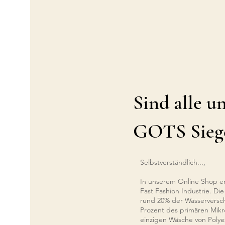
Sind alle u
GOTS Sieg
Selbstverständlich...,
In unserem Online Shop erh
Fast Fashion Industrie. Die
rund 20% der Wasserversch
Prozent des primären Mikro
einzigen Wäsche von Polye