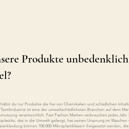
nsere Produkte unbedenklic
el?
ältst du nur Produkte die frei von Chemikalien und schädlichen Inhalts
 Textilindustrie ist eine der umweltschädlichsten Branchen auf dem Markt
mutzung verantwortlich. Fast Fashion Marken verbrauchen jedes Jahr 79
plastiks, das in die Umwelt gelangt, hat seinen Ursprung im Waschen vo
sterkleidung können 700.000 Mikroplastikfasern freigesetzt werden, di