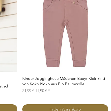
Schnellansicht
Kinder Jogginghose Mädchen Baby/ Kleinkind
von Koko Noko aus Bio Baumwolle
stisch
Standardpreis
Sale-Preis
21,99 €
11,90 €
In den Warenkorb