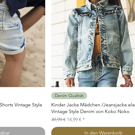
icht
Schnellansicht
Denim Qualität
horts Vintage Style
Kinder Jacke Mädchen /Jeansjacke ela
Vintage Style Denim von Koko Noko
Standardpreis
Sale-Preis
39,99 €
14,99 €
ügbar
In den Warenkorb