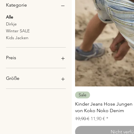
Kategorie
Alle
Dirkje
Winter SALE
Kids Jacken
Preis
8 €
16 €
Größe
104
Schnellans
Sale
110
Kinder Jeans Hose Jungen S
116
von Koko Noko Denim
122
128
Standardpreis
Sale-Preis
19,90 €
11,90 €
134
Nicht verf
110/116