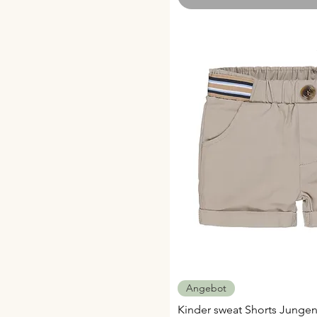
122/128
134/140
Schnellans
Angebot
Kinder sweat Shorts Junge