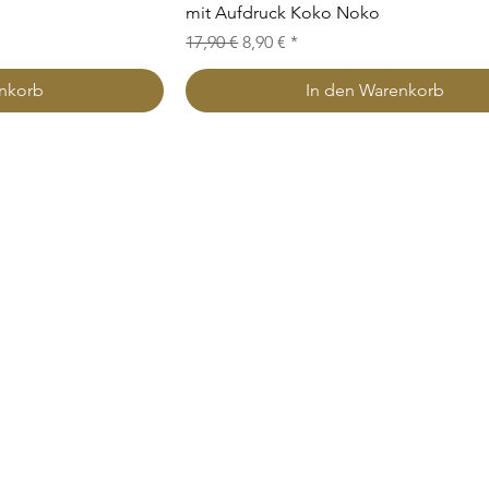
mit Aufdruck Koko Noko
Standardpreis
Sale-Preis
17,90 €
8,90 €
enkorb
In den Warenkorb