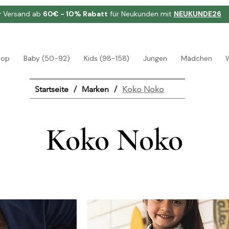
r
Versand ab
60€ - 10% Rabatt
für Neukunden mit
NEUKUNDE26
hop
Baby (50-92)
Kids (98-158)
Jungen
Mädchen
Startseite
/
Marken
/
Koko Noko
Koko Noko