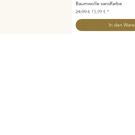
Baumwolle sandfarbe
Standardpreis
Sale-Preis
24,99 €
15,99 €
In den War