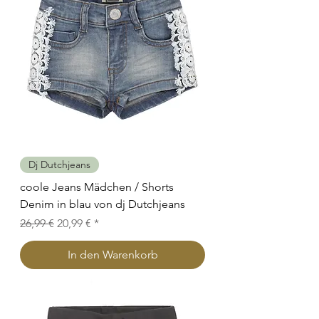
Dj Dutchjeans
coole Jeans Mädchen / Shorts
Denim in blau von dj Dutchjeans
Standardpreis
Sale-Preis
26,99 €
20,99 €
In den Warenkorb