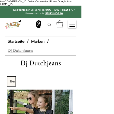
AW-CONVERSION_ID: Deine Conversion-ID aus Google Ads
LABEL_ID
Kostenloser
Versand ab
60€ - 10% Rabatt
für
Neukunden mit
NEUKUNDE26
Startseite
/
Marken
/
Dj Dutchjeans
Dj Dutchjeans
Filter