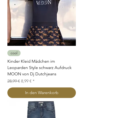
cool
Kinder Kleid Mädchen im
Leoparden Style schwarz Aufdruck
MOON von Dj Dutchjeans
Standardpreis
Sale-Preis
28,99 €
8,99 €
In den Warenkorb