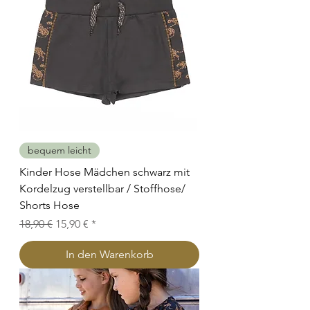
bequem leicht
Kinder Hose Mädchen schwarz mit
Kordelzug verstellbar / Stoffhose/
Shorts Hose
Standardpreis
Sale-Preis
18,90 €
15,90 €
In den Warenkorb