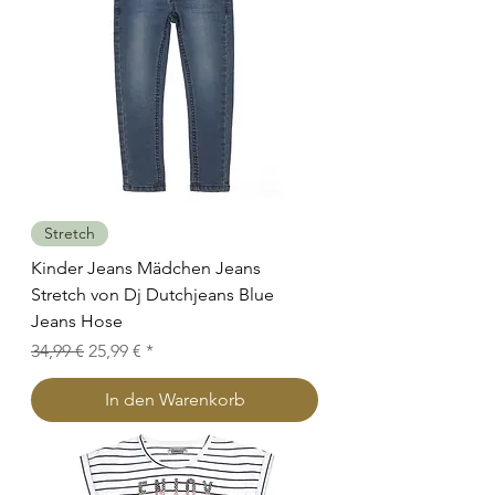
Stretch
Kinder Jeans Mädchen Jeans
Stretch von Dj Dutchjeans Blue
Jeans Hose
Standardpreis
Sale-Preis
34,99 €
25,99 €
In den Warenkorb