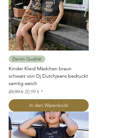
Denim Qualität
Kinder Kleid Mädchen braun
schwarz von Dj Dutchjeans bedruckt
samtig weich
Standardpreis
Sale-Preis
29,99 €
20,99 €
In den Warenkorb