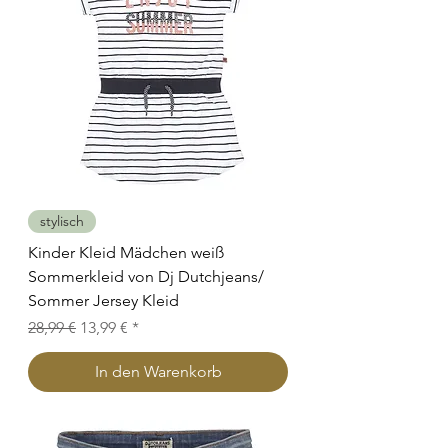
stylisch
Kinder Kleid Mädchen weiß
Sommerkleid von Dj Dutchjeans/
Sommer Jersey Kleid
Standardpreis
Sale-Preis
28,99 €
13,99 €
In den Warenkorb