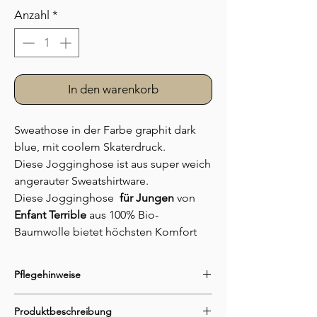
Anzahl
*
In den warenkorb
Sweathose in der Farbe graphit dark
blue, mit coolem Skaterdruck.
Diese Jogginghose ist aus super weich
angerauter Sweatshirtware.
Diese Jogginghose
für Jungen
von
Enfant Terrible
aus 100% Bio-
Baumwolle bietet höchsten Komfort
und Nachhaltigkeit. Sie überzeugt mit
einem besonders weichen, angerauten
Pflegehinweise
Innenfutter, das sich angenehm auf der
Haut anfühlt. Die Hose verfügt über ein
- Schonwaschgang bei 30°C
Produktbeschreibung
- Nicht im Wäschetrockner trocknen
breites dehnbares
Bündchen
, die ihr