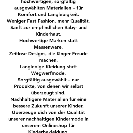
Look. Zwei praktische Seitentaschen bieten
hochwertigen, sorgfältig
Sweathose!
Platz für kleine Schätze, Taschentücher oder
ausgewählten Materialien – für
alles, was kleine Abenteurer unterwegs
Komfort und Langlebigkeit.
dabeihaben möchten.
Weniger Fast Fashion, mehr Qualität.
Diese Jogginghose ist ein echtes Must-Have
Sanft zur empfindlichen Baby- und
für eine nachhaltige Kindergarderobe –
Kinderhaut.
langlebig, super bequem und bereit für
Hochwertige Marken statt
jedes Abenteuer. Perfekt für gemütliche
Massenware.
Tage zu Hause, den Kindergarten oder
Zeitlose Designs, die länger Freude
sportliche Aktivitäten. Eine Hose, die
machen.
Kindern Freiheit gibt und Eltern ein gutes
Langlebige Kleidung statt
Gefühl.
Wegwerfmode.
Sorgfältig ausgewählt – nur
Produkte, von denen wir selbst
überzeugt sind.
Nachhaltigere Materialien für eine
bessere Zukunft unserer Kinder.
Überzeuge dich von der Qualität
unserer nachhaltigen Kindermode in
unserem Onlineshop für
Kinderbekleidung.