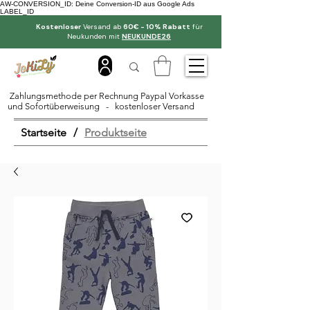
AW-CONVERSION_ID: Deine Conversion-ID aus Google Ads
LABEL_ID
Kostenloser
Versand ab
60€ - 10% Rabatt
für
Neukunden mit
NEUKUNDE26
Zahlungsmethode per Rechnung Paypal Vorkasse
und Sofortüberweisung - kostenloser Versand
Startseite
/
Produktseite