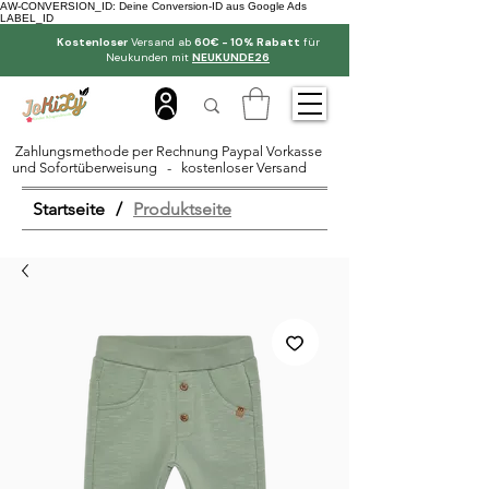
AW-CONVERSION_ID: Deine Conversion-ID aus Google Ads
LABEL_ID
Kostenloser
Versand ab
60€ - 10% Rabatt
für
Neukunden mit
NEUKUNDE26
Zahlungsmethode per Rechnung Paypal Vorkasse
und Sofortüberweisung - kostenloser Versand
Startseite
/
Produktseite