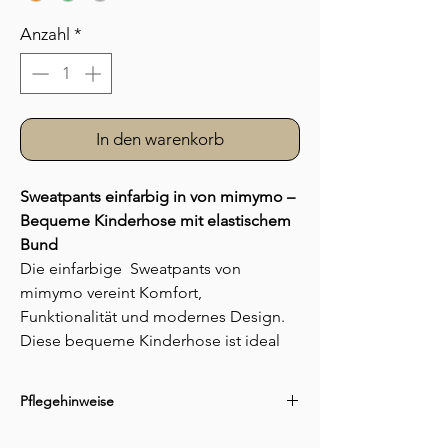
Anzahl
*
In den warenkorb
Sweatpants einfarbig in von mimymo –
Bequeme Kinderhose mit elastischem
Bund
Die einfarbige Sweatpants von
mimymo vereint Komfort,
Funktionalität und modernes Design.
Diese bequeme Kinderhose ist ideal
für den Alltag, den Kindergarten oder
entspannte Freizeitaktivitäten.
Pflegehinweise
Gefertigt aus einer hochwertigen
gestrickten Baumwollmischung, bietet
Nicht bleichen