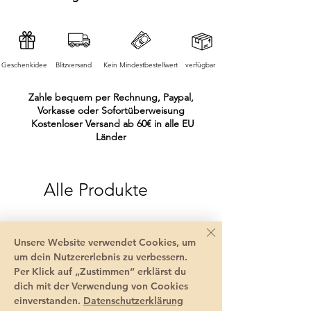
Geschenkidee
Blitzversand
Kein Mindestbestellwert
verfügbar
Zahle bequem per Rechnung, Paypal,
Vorkasse oder Sofortüberweisung
Kostenloser Versand ab 60€ in alle EU
Länder
Alle Produkte
Unsere Website verwendet Cookies, um
um dein Nutzererlebnis zu verbessern.
Per Klick auf „Zustimmen“ erklärst du
dich mit der Verwendung von Cookies
einverstanden.
Datenschutzerklärung