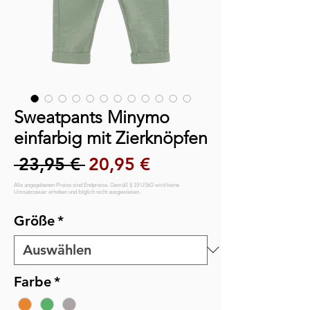
Sweatpants Minymo
einfarbig mit Zierknöpfen
Standardpreis
Sale-Preis
 23,95 € 
20,95 €
Größe
*
Farbe
*