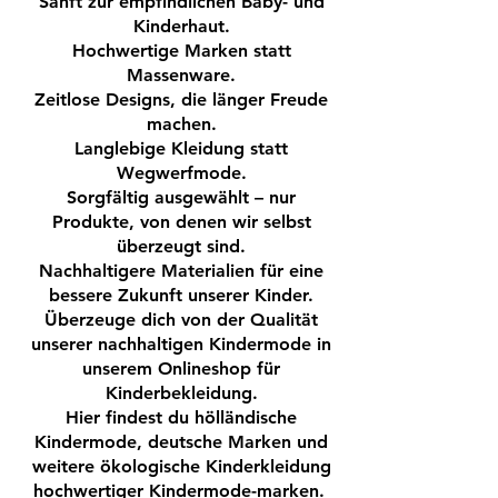
Sanft zur empfindlichen Baby- und
2 Zierknöpfe als modisches Detail
Kinderhaut.
2 praktische Taschen vorne
Hochwertige Marken statt
Massenware.
Material:
Zeitlose Designs, die länger Freude
Hochwertige gestrickte
machen.
Baumwollmischung – weich,
Langlebige Kleidung statt
atmungsaktiv und langlebig
Wegwerfmode.
Vorteile:
Sorgfältig ausgewählt – nur
Hoher Tragekomfort für Kinder
Produkte, von denen wir selbst
Perfekt für Alltag, Spiel und Freizeit
überzeugt sind.
Pflegeleicht und strapazierfähig
Nachhaltigere Materialien für eine
Diese Kinder Sweatpants ist ein echtes
bessere Zukunft unserer Kinder.
Basic im Kleiderschrank und lässt sich
Überzeuge dich von der Qualität
ideal mit T-Shirts, Hoodies oder
unserer nachhaltigen Kindermode in
unserem Onlineshop für
Pullovern kombinieren.
Kinderbekleidung.
Hier findest du hölländische
Kindermode, deutsche Marken und
weitere ökologische Kinderkleidung
hochwertiger Kindermode-marken.