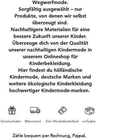
Wegwerfmode.
Material:
Sorgfältig ausgewählt – nur
Hochwertige gestrickte
Produkte, von denen wir selbst
Baumwollmischung – weich,
überzeugt sind.
atmungsaktiv und langlebig
Nachhaltigere Materialien für eine
Vorteile:
bessere Zukunft unserer Kinder.
Hoher Tragekomfort für Kinder
Überzeuge dich von der Qualität
unserer nachhaltigen Kindermode in
Perfekt für Alltag, Spiel und Freizeit
unserem Onlineshop für
Pflegeleicht und strapazierfähig
Kinderbekleidung.
Diese Kinder Sweatpants ist ein echtes
Hier findest du hölländische
Basic im Kleiderschrank und lässt sich
Kindermode, deutsche Marken und
ideal mit T-Shirts, Hoodies oder
weitere ökologische Kinderkleidung
Pullovern kombinieren.
hochwertiger Kindermode-marken.
Geschenkidee
Blitzversand
Kein Mindestbestellwert
verfügbar
Zahle bequem per Rechnung, Paypal,