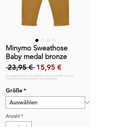
Minymo Sweathose
Baby medal bronze
Standardpreis
Sale-Preis
 23,95 € 
15,95 €
Größe
*
Anzahl
*