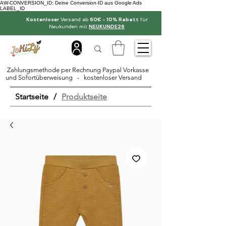
AW-CONVERSION_ID: Deine Conversion-ID aus Google Ads
LABEL_ID
Kostenloser
Versand ab
60€ - 10% Rabatt
für
Neukunden mit
NEUKUNDE26
Zahlungsmethode per Rechnung Paypal Vorkasse
und Sofortüberweisung - kostenloser Versand
Startseite
/
Produktseite