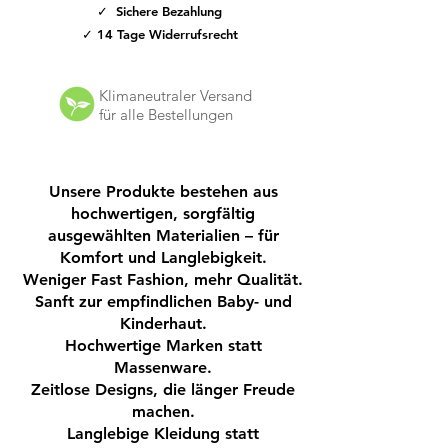
Bewegungsfreiheit. Der elastische
✓ Sichere Bezahlung
Bund an Taille und Knöcheln sorgt für
✓ 14 Tage Widerrufsrecht
einen perfekten Sitz und erleichtert das
An- und Ausziehen.
Klimaneutraler Versand
Optische Highlights wie die zwei
für alle Bestellungen
dekorativen Zierknöpfe verleihen der
Sweatpants einen modischen Look,
während die zwei praktischen
Unsere Produkte bestehen aus
Fronttaschen Platz für kleine Schätze
hochwertigen, sorgfältig
bieten.
ausgewählten Materialien – für
Produktdetails:
Komfort und Langlebigkeit.
Modell: Sweatpants bronze medal
Weniger Fast Fashion, mehr Qualität.
Marke: Minymo
Sanft zur empfindlichen Baby- und
Stil: Einfarbig, modern und vielseitig
Kinderhaut.
Hochwertige Marken statt
kombinierbar
Massenware.
Elastischer Bund an Taille und
Zeitlose Designs, die länger Freude
Knöcheln für optimalen Sitz
machen.
2 Zierknöpfe als modisches Detail
Langlebige Kleidung statt
2 praktische Taschen vorne