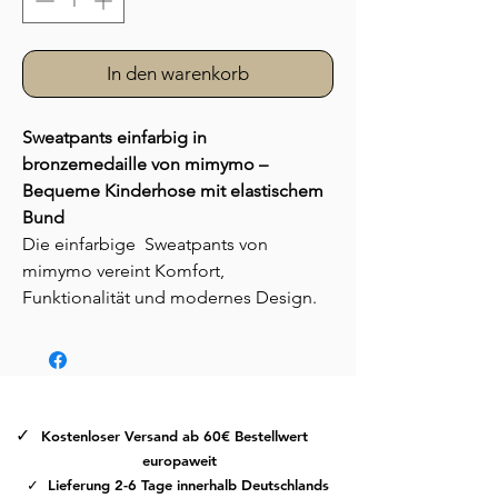
In den warenkorb
Sweatpants einfarbig in
bronzemedaille von mimymo –
Bequeme Kinderhose mit elastischem
Bund
Die einfarbige Sweatpants von
mimymo vereint Komfort,
Funktionalität und modernes Design.
Diese bequeme Kinderhose ist ideal
für den Alltag, den Kindergarten oder
entspannte Freizeitaktivitäten.
Gefertigt aus einer hochwertigen
gestrickten Baumwollmischung, bietet
✓
Kostenloser Versand ab 60€ Bestellwert
die Hose ein angenehm weiches
europaweit
Tragegefühl und optimale
✓ Lieferung 2-6 Tage innerhalb Deutschlands