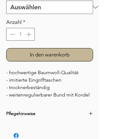
Anzahl
*
In den warenkorb
- hochwertige Baumwoll-Qualität
- imitierte Eingrifftaschen
- trocknerbeständig
- weitenregulierbarer Bund mit Kordel
Pflegehinweise
- 40°C Normalwaschgang
- nicht bleichen
- normale Trommeltrocknung