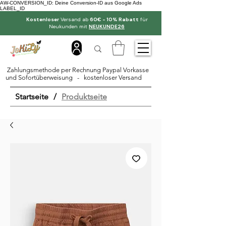
AW-CONVERSION_ID: Deine Conversion-ID aus Google Ads
LABEL_ID
Kostenloser
Versand ab
60€ - 10% Rabatt
für
Neukunden mit
NEUKUNDE26
Zahlungsmethode per Rechnung Paypal Vorkasse
und Sofortüberweisung - kostenloser Versand
Startseite
/
Produktseite