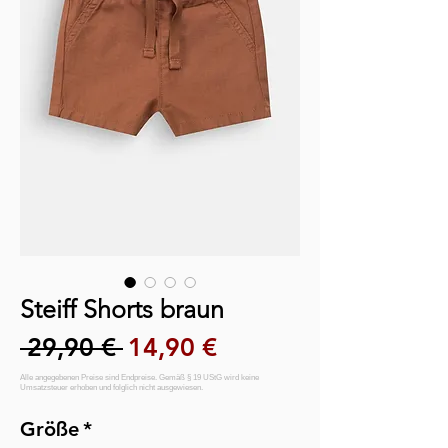
Steiff Shorts braun
Standardpreis
Sale-Preis
 29,90 € 
14,90 €
Größe
*