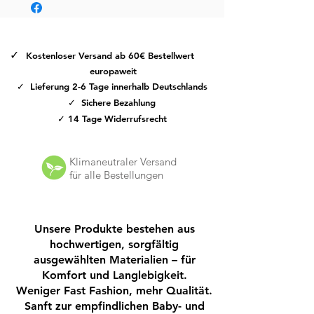
Dank des praktischen
Klettverschlusses
lassen sich die Kinderhausschuhe
einfach an- und ausziehen und
✓
Kostenloser Versand ab 60€ Bestellwert
individuell an den Fuß anpassen. Die
europaweit
flexible
Wildledersohle
bietet sicheren
✓ Lieferung 2-6 Tage innerhalb Deutschlands
Halt auf glatten Böden und unterstützt
✓ Sichere Bezahlung
natürliche Bewegungsabläufe beim
✓ 14 Tage Widerrufsrecht
Spielen und Laufen.
Ob zu Hause, im Kindergarten oder in
Klimaneutraler Versand
der Krippe – die
EnFant Hausschuhe
für alle Bestellungen
sind die ideale Wahl für aktive
Kinderfüße und überzeugen durch
hohen Tragekomfort sowie eine gute
Unsere Produkte bestehen aus
Passform.
hochwertigen, sorgfältig
Highlights:
ausgewählten Materialien – für
Hochwertige Kinderhausschuhe von
Komfort und Langlebigkeit.
EnFant
Weniger Fast Fashion, mehr Qualität.
Schöne Stickerei als liebevolles
Sanft zur empfindlichen Baby- und