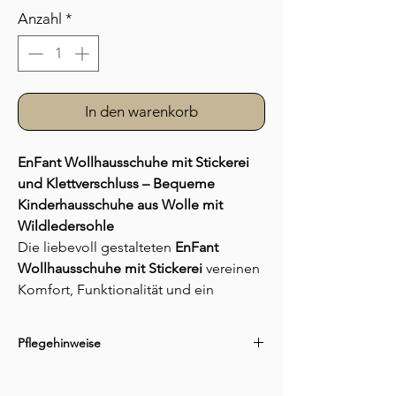
Anzahl
*
In den warenkorb
EnFant Wollhausschuhe mit Stickerei
und Klettverschluss – Bequeme
Kinderhausschuhe aus Wolle mit
Wildledersohle
Die liebevoll gestalteten
EnFant
Wollhausschuhe mit Stickerei
vereinen
Komfort, Funktionalität und ein
ansprechendes Design. Das weiche
Obermaterial sorgt für ein
Pflegehinweise
angenehmes Tragegefühl, während die
dekorative Stickerei den Hausschuhen
Nicht waschen, sondern nur abbürsten!
einen besonderen Look verleiht.