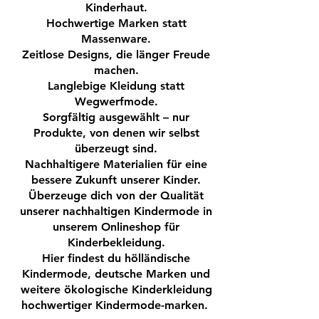
Detail
Kinderhaut.
Praktischer Klettverschluss für
Hochwertige Marken statt
Massenware.
einfaches An- und Ausziehen
Zeitlose Designs, die länger Freude
Sichere und flexible Wildledersohle
machen.
Angenehmer Tragekomfort
Langlebige Kleidung statt
Ideal für Zuhause, Kindergarten und
Wegwerfmode.
Krippe
Sorgfältig ausgewählt – nur
Gute Passform und sicherer Halt
Produkte, von denen wir selbst
überzeugt sind.
Wir empfehlen eine Wachstumszugabe
Nachhaltigere Materialien für eine
von 1 cm. Innenmaße in cm: 17/18 =
bessere Zukunft unserer Kinder.
11,5 19/20 = 12,5 21/22 = 13,5 23/24 =
Überzeuge dich von der Qualität
14,5 25/26 = 15,5 27/28 = 16,5.
unserer nachhaltigen Kindermode in
unserem Onlineshop für
Kinderbekleidung.
Hier findest du hölländische
Kindermode, deutsche Marken und
weitere ökologische Kinderkleidung
hochwertiger Kindermode-marken.