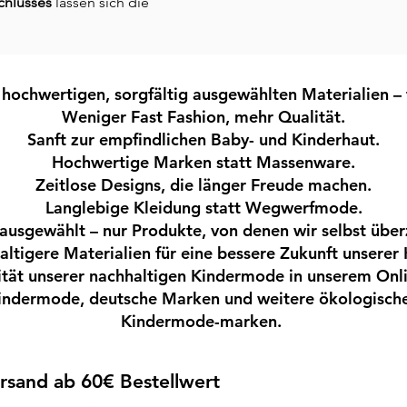
schlusses
lassen sich die
d ausziehen und individuell an den Fuß
sicher und bequem, ohne einzuengen.
n Halt auf verschiedenen Untergründen
n täglichen Aktivitäten im Haus,
hochwertigen, sorgfältig ausgewählten Materialien – 
e.
Weniger Fast Fashion, mehr Qualität.
d den funktionalen Eigenschaften sind
Sanft zur empfindlichen Baby- und Kinderhaut.
 ideale Wahl für aktive Kinderfüße.
Hochwertige Marken statt Massenware.
Zeitlose Designs, die länger Freude machen.
schuhe
Langlebige Kleidung statt Wegwerfmode.
le
 ausgewählt – nur Produkte, von denen wir selbst über
urausgleichend
ltigere Materialien für eine bessere Zukunft unserer 
für einfaches An- und Ausziehen
tät unserer nachhaltigen Kindermode in unserem Onl
lt
 Kindermode, deutsche Marken und weitere ökologisch
timale Passform
Kindermode-marken.
rten und Krippe
eeignet
Versand ab 60€ Bestellwert
szugabe von 1 cm. Innenmaße in cm: