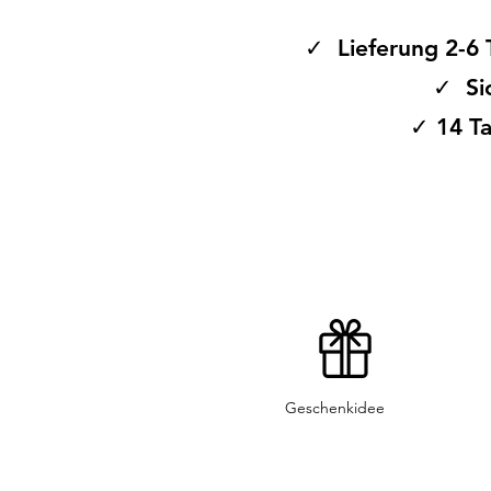
20 = 12,5 21 = 13,2 22 = 13,8 23
17,2 28 = 17,9 29 = 18,6 30 = 19,
✓ Lieferung 2-6 
✓ Si
✓ 14 Ta
Geschenkidee