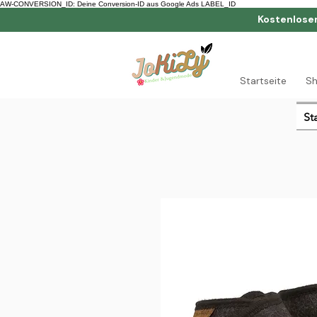
AW-CONVERSION_ID: Deine Conversion-ID aus Google Ads LABEL_ID
Kostenlose
Startseite
S
St