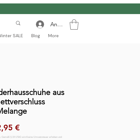
Anmelden
Winter SALE
Blog
More
derhausschuhe aus
ettverschluss
Melange
andardpreis
Sale-Preis
,95 €