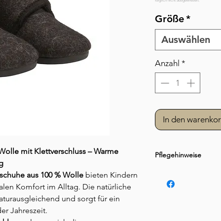
Größe
*
Auswählen
Anzahl
*
In den warenko
olle mit Klettverschluss – Warme
Pflegehinweise
g
Nicht waschen, sond
schuhe aus 100 % Wolle
bieten Kindern
n Komfort im Alltag. Die natürliche
aturausgleichend und sorgt für ein
er Jahreszeit.