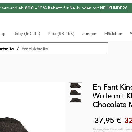
r
Versand ab
60€ - 10% Rabatt
für Neukunden mit
NEUKUNDE26
hop
Baby (50-92)
Kids (98-158)
Jungen
Mädchen
artseite
/
Produktseite
En Fant Kin
Wolle mit Kl
Chocolate 
St
 37,95 € 
32