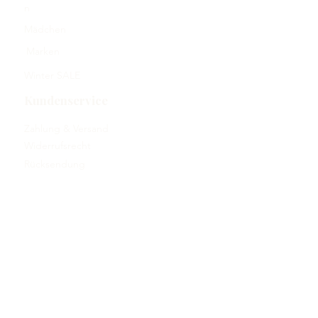
n
Mädchen
Marken
Winter SALE
Kundenservice
Zahlung & Versand
Widerrufsrecht
Rücksendung
Kontakt
Rechtliches
AGB
Impressum
Datenschutz
Über uns