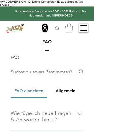
AW-CONVERSION_ID: Deine Conversion-ID aus Google Ads
LABEL_ID
Kostenloser
Versand ab
60€ - 10% Rabatt
für
Neukunden mit
NEUKUNDE26
FAQ
FAQ
FAQ einrichten
Allgemein
Wie füge ich neue Fragen
& Antworten hinzu?