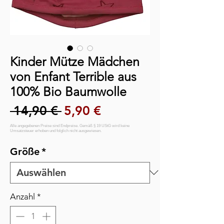
Kinder Mütze Mädchen
von Enfant Terrible aus
100% Bio Baumwolle
Standardpreis
Sale-Preis
 14,90 € 
5,90 €
Größe
*
Anzahl
*