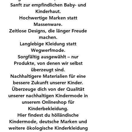
besondere Anlässe!
Sanft zur empfindlichen Baby- und
Kinderhaut.
Hochwertige Marken statt
Sehr Hautverträglich und für
Massenware.
empfindliche Kinderhaut geeignet.
Zeitlose Designs, die länger Freude
Sehr angenehm zu tragen, durch
machen.
feine und weiche Shirtware.
Langlebige Kleidung statt
Wegwerfmode.
Wendemütze
Sorgfältig ausgewählt – nur
Produkte, von denen wir selbst
Material:
95% Bio Baumwolle, 5%
überzeugt sind.
Elastan
Nachhaltigere Materialien für eine
bessere Zukunft unserer Kinder.
Marke:
Enfant Terrible
Überzeuge dich von der Qualität
unserer nachhaltigen Kindermode in
Geschlecht:
Mädchen
unserem Onlineshop für
Kinderbekleidung.
Farbe:
erika-rost
Hier findest du hölländische
Kindermode, deutsche Marken und
weitere ökologische Kinderkleidung
GOTS Zertifikat
: CERES-0169, BIO fair