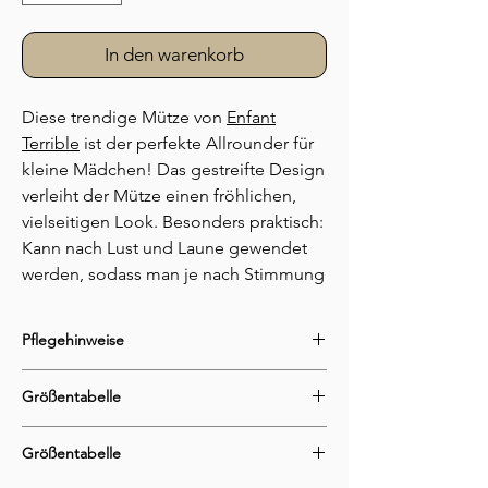
In den warenkorb
Diese trendige Mütze von
Enfant
Terrible
ist der perfekte Allrounder für
kleine Mädchen! Das gestreifte Design
verleiht der Mütze einen fröhlichen,
vielseitigen Look. Besonders praktisch:
Kann nach Lust und Laune gewendet
werden, sodass man je nach Stimmung
oder Outfit die andere Seite tragen
kann-perfekt für die Übergangs
Pflegehinweise
Jahreszeit. Eine Seite mit Sterndruck,
die andere Seite gestreift in der Farbe
waschbar bei 30C°
Größentabelle
nicht für den Trockner geeignet
erika-rost.
bis 150 C° bügeln
Hergestellt aus weicher,
Größentabelle
Größentabelle
hautfreundlicher
Bio-Baumwolle
, bietet
sie angenehmen Tragekomfort und