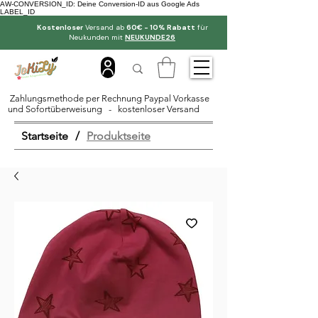
AW-CONVERSION_ID: Deine Conversion-ID aus Google Ads
LABEL_ID
Kostenloser
Versand ab
60€ - 10% Rabatt
für
Neukunden mit
NEUKUNDE26
Zahlungsmethode per Rechnung Paypal Vorkasse
und Sofortüberweisung - kostenloser Versand
Startseite
/
Produktseite