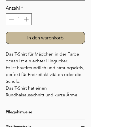
Anzahl
*
In den warenkorb
Das T-Shirt für Mädchen in der Farbe
ocean ist ein echter Hingucker.
Es ist hautfreundlich und atmungsaktiv,
perfekt für Freizeitaktivitäten oder die
Schule.
Das T-Shirt hat einen
Rundhalsausschnitt und kurze Ärmel.
Besonders hübsch ist die
Schmetterling Applikation auf der
Pflegehinweise
Vorderseite.
Das T-Shirt ist in der Farbe Ocean
waschbar bei 30C°
Größentabelle