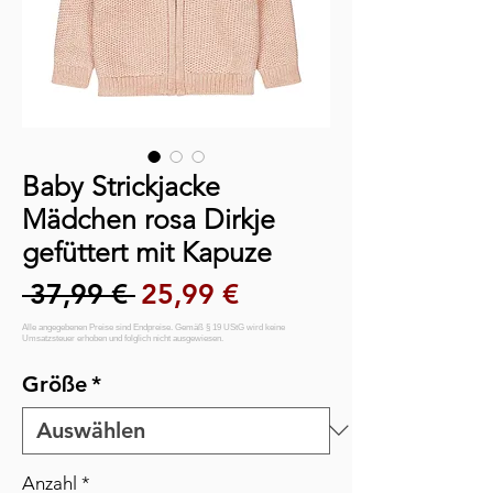
Baby Strickjacke
Mädchen rosa Dirkje
gefüttert mit Kapuze
Standardpreis
Sale-Preis
 37,99 € 
25,99 €
Größe
*
Anzahl
*