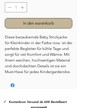
In den warenkorb
Diese bezaubernde Baby Strickjacke
für Kleinkinder in der Farbe rosa ist der
perfekte Begleiter für kühle Tage und
sorgt für viel Komfort und Wärme. Mit
ihrem weichen, hochwertigen Material
und durchdachten Details ist sie ein
Must-Have für jedes Kindergarderobe.
Die Strickjacke ist aus einem
besonders weichen, hautfreundlichem
Plüschfutter gefertigt, das sich
angenehm auf der Haut anfühlt und
gleichzeitig atmungsaktiv ist. Ideal für
✓
Kostenloser Versand ab 60€ Bestellwert
empfindliche Kinderhaut, bietet der
europaweit