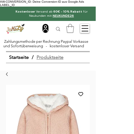
AW-CONVERSION_ID: Deine Conversion-ID aus Google Ads
LABEL_ID
Kostenloser
Versand ab
60€ - 10% Rabatt
für
Neukunden mit
NEUKUNDE26
Zahlungsmethode per Rechnung Paypal Vorkasse
und Sofortüberweisung - kostenloser Versand
Startseite
/
Produktseite