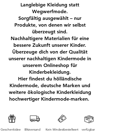
mit einem Kinnschutz versehen, der
Langlebige Kleidung statt
das Kinn des Kindes vor möglichen
Wegwerfmode.
Hautirritationen schützt.
Sorgfältig ausgewählt – nur
Der Schnitt der Strickjacke ist ideal für
Produkte, von denen wir selbst
Kleinkinder, da er genügend
überzeugt sind.
Bewegungsfreiheit bietet, ohne zu weit
Nachhaltigere Materialien für eine
oder zu eng zu sein.
bessere Zukunft unserer Kinder.
Die elastischen Rippstrickbündchen an
Überzeuge dich von der Qualität
unserer nachhaltigen Kindermode in
den Ärmeln und am Saum sorgen
unserem Onlineshop für
dafür, dass die Jacke auch bei
Kinderbekleidung.
Bewegung nicht verrutscht und die
Hier findest du hölländische
Wärme drinnen bleibt.
Kindermode, deutsche Marken und
weitere ökologische Kinderkleidung
Material:
100% Polyester
hochwertiger Kindermode-marken.
Geschlecht:
Mädchen
Marke:
Dirkje
Geschenkidee
Blitzversand
Kein Mindestbestellwert
verfügbar