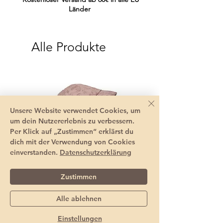
Länder
Alle Produkte
Unsere Website verwendet Cookies, um
um dein Nutzererlebnis zu verbessern.
Per Klick auf „Zustimmen“ erklärst du
dich mit der Verwendung von Cookies
einverstanden.
Datenschutzerklärung
Zustimmen
Alle ablehnen
Sommerhut Baby mit
Pippi Halstuch Baby
Nackenschutz En Fant
Dreieckstuch Bio Ba
Einstellungen