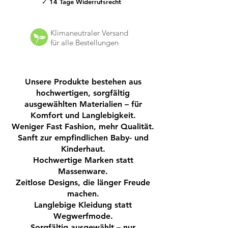
Die quadratischen Mullwindel Tücher
✓ 14 Tage Widerrufsrecht
bestehen aus angenehm weicher
Baumwolle und bieten eine besonders
Klimaneutraler Versand
hautfreundliche Qualität, ideal für
für alle Bestellungen
empfindliche Babyhaut.
Details:
4er-Pack Spucktücher
Unsere Produkte bestehen aus
Farbe: Braun/ Elfenbein
hochwertigen, sorgfältig
Form: Quadratisch
ausgewählten Materialien – für
Maße: 65 x 65 cm
Komfort und Langlebigkeit.
Material:
Weniger Fast Fashion, mehr Qualität.
100 % Bio-Baumwolle – weich,
Sanft zur empfindlichen Baby- und
atmungsaktiv und nachhaltig
Kinderhaut.
Hochwertige Marken statt
Perfekt für den täglichen Einsatz und
Massenware.
ein Must-have in jeder
Zeitlose Designs, die länger Freude
Babyausstattung.
machen.
Langlebige Kleidung statt
Zertifizierung
: GOTS-organic CERES
Wegwerfmode.
0366
Sorgfältig ausgewählt – nur