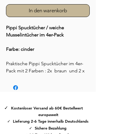
In den warenkorb
Pippi Spucktücher / weiche
Musselintücher im 4er-Pack
Farbe: cinder
Praktische Pippi Spucktücher im 4er-
Pack mit 2 Farben : 2x braun und 2 x
Elfenbein
Diese hochwertigen Pippi Spucktücher
sind praktische Alltagshelfer für Eltern
und Babys. Im klassischen Weiß
gehalten, überzeugen sie durch ihr
✓
Kostenloser Versand ab 60€ Bestellwert
zeitloses Design und ihre vielseitige
europaweit
Verwendbarkeit – ob als Spucktuch,
✓ Lieferung 2-6 Tage innerhalb Deutschlands
leichte Decke oder Wickelunterlage.
✓ Sichere Bezahlung